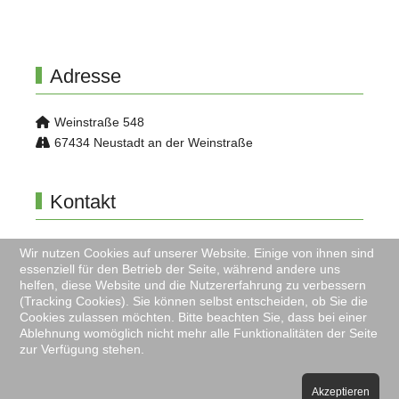
Adresse
Weinstraße 548
67434 Neustadt an der Weinstraße
Kontakt
06321 999 109
Wir nutzen Cookies auf unserer Website. Einige von ihnen sind
info@musikverein-diedesfeld.de
essenziell für den Betrieb der Seite, während andere uns
helfen, diese Website und die Nutzererfahrung zu verbessern
(Tracking Cookies). Sie können selbst entscheiden, ob Sie die
Cookies zulassen möchten. Bitte beachten Sie, dass bei einer
All Rights reserved © Musikverein-Diedesfeld 2026,
Ablehnung womöglich nicht mehr alle Funktionalitäten der Seite
zur Verfügung stehen.
Powered by
Joomlaplates
.
Impressum
Datenschutz
Akzeptieren